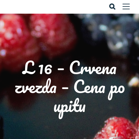
L 16 – Crvena
zvezda – Cena po
upitu