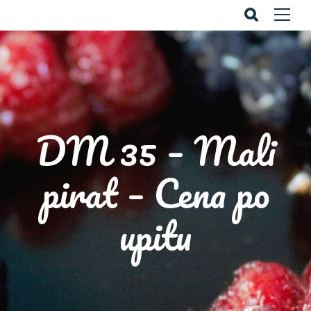
DM 35 – Mali
pirat – Cena po
upitu