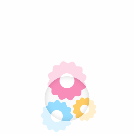
 svezom višnjom, prelivene čokoladom i ukrašene kandiran